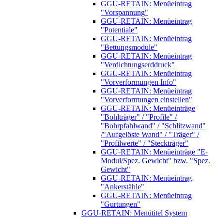
GGU-RETAIN: Menüeintrag
"Vorspannung"
GGU-RETAIN: Menüeintrag
"Potentiale"
GGU-RETAIN: Menüeintrag
"Bettungsmodule"
GGU-RETAIN: Menüeintrag
"Verdichtungserddruck"
GGU-RETAIN: Menüeintrag
"Vorverformungen Info"
GGU-RETAIN: Menüeintrag
"Vorverformungen einstellen"
GGU-RETAIN: Menüeinträge
"Bohlträger" / "Profile" /
"Bohrpfahlwand" / "Schlitzwand"
/"Aufgelöste Wand" / "Träger" /
"Profilwerte" / "Steckträger"
GGU-RETAIN: Menüeinträge "E-
Modul/Spez. Gewicht" bzw. "Spez.
Gewicht"
GGU-RETAIN: Menüeintrag
"Ankerstähle"
GGU-RETAIN: Menüeintrag
"Gurtungen"
GGU-RETAIN: Menütitel System