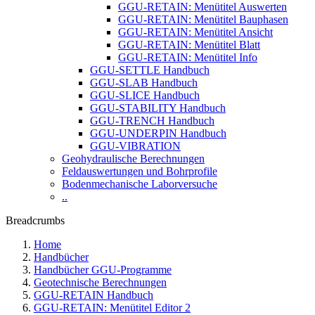
GGU-RETAIN: Menütitel Auswerten
GGU-RETAIN: Menütitel Bauphasen
GGU-RETAIN: Menütitel Ansicht
GGU-RETAIN: Menütitel Blatt
GGU-RETAIN: Menütitel Info
GGU-SETTLE Handbuch
GGU-SLAB Handbuch
GGU-SLICE Handbuch
GGU-STABILITY Handbuch
GGU-TRENCH Handbuch
GGU-UNDERPIN Handbuch
GGU-VIBRATION
Geohydraulische Berechnungen
Feldauswertungen und Bohrprofile
Bodenmechanische Laborversuche
..
Breadcrumbs
Home
Handbücher
Handbücher GGU-Programme
Geotechnische Berechnungen
GGU-RETAIN Handbuch
GGU-RETAIN: Menütitel Editor 2