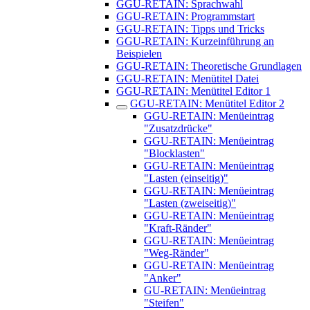
GGU-RETAIN: Sprachwahl
GGU-RETAIN: Programmstart
GGU-RETAIN: Tipps und Tricks
GGU-RETAIN: Kurzeinführung an
Beispielen
GGU-RETAIN: Theoretische Grundlagen
GGU-RETAIN: Menütitel Datei
GGU-RETAIN: Menütitel Editor 1
GGU-RETAIN: Menütitel Editor 2
GGU-RETAIN: Menüeintrag
"Zusatzdrücke"
GGU-RETAIN: Menüeintrag
"Blocklasten"
GGU-RETAIN: Menüeintrag
"Lasten (einseitig)"
GGU-RETAIN: Menüeintrag
"Lasten (zweiseitig)"
GGU-RETAIN: Menüeintrag
"Kraft-Ränder"
GGU-RETAIN: Menüeintrag
"Weg-Ränder"
GGU-RETAIN: Menüeintrag
"Anker"
GU-RETAIN: Menüeintrag
"Steifen"