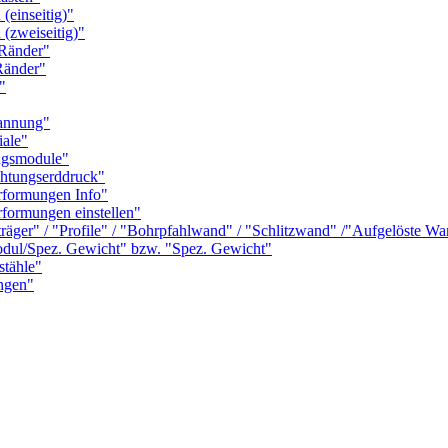
einseitig)"
zweiseitig)"
Ränder"
änder"
"
annung"
ale"
gsmodule"
tungserddruck"
formungen Info"
ormungen einstellen"
r" / "Profile" / "Bohrpfahlwand" / "Schlitzwand" /"Aufgelöste Wand"
l/Spez. Gewicht" bzw. "Spez. Gewicht"
tähle"
ngen"