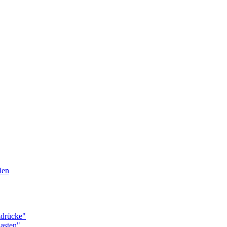
len
drücke"
asten"