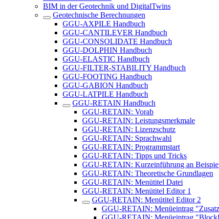
BIM in der Geotechnik und DigitalTwins
Geotechnische Berechnungen
GGU-AXPILE Handbuch
GGU-CANTILEVER Handbuch
GGU-CONSOLIDATE Handbuch
GGU-DOLPHIN Handbuch
GGU-ELASTIC Handbuch
GGU-FILTER-STABILITY Handbuch
GGU-FOOTING Handbuch
GGU-GABION Handbuch
GGU-LATPILE Handbuch
GGU-RETAIN Handbuch
GGU-RETAIN: Vorab
GGU-RETAIN: Leistungsmerkmale
GGU-RETAIN: Lizenzschutz
GGU-RETAIN: Sprachwahl
GGU-RETAIN: Programmstart
GGU-RETAIN: Tipps und Tricks
GGU-RETAIN: Kurzeinführung an Beispie
GGU-RETAIN: Theoretische Grundlagen
GGU-RETAIN: Menütitel Datei
GGU-RETAIN: Menütitel Editor 1
GGU-RETAIN: Menütitel Editor 2
GGU-RETAIN: Menüeintrag "Zusatz
GGU-RETAIN: Menüeintrag "Blockl