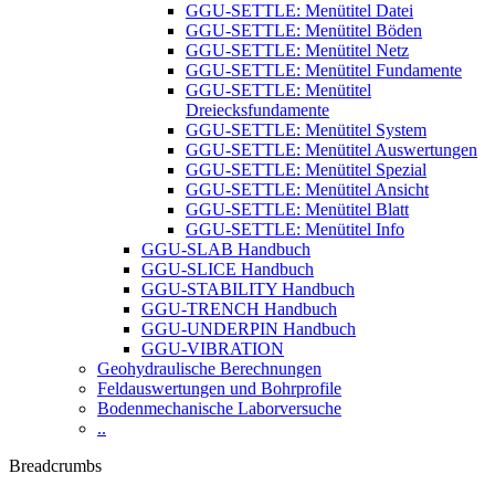
GGU-SETTLE: Menütitel Datei
GGU-SETTLE: Menütitel Böden
GGU-SETTLE: Menütitel Netz
GGU-SETTLE: Menütitel Fundamente
GGU-SETTLE: Menütitel
Dreiecksfundamente
GGU-SETTLE: Menütitel System
GGU-SETTLE: Menütitel Auswertungen
GGU-SETTLE: Menütitel Spezial
GGU-SETTLE: Menütitel Ansicht
GGU-SETTLE: Menütitel Blatt
GGU-SETTLE: Menütitel Info
GGU-SLAB Handbuch
GGU-SLICE Handbuch
GGU-STABILITY Handbuch
GGU-TRENCH Handbuch
GGU-UNDERPIN Handbuch
GGU-VIBRATION
Geohydraulische Berechnungen
Feldauswertungen und Bohrprofile
Bodenmechanische Laborversuche
..
Breadcrumbs