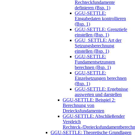
Rechteckfundamente
definieren (Bsp. 1)
GGU-SETTLE:
Eingabedaten kontrollieren
(Bsp. 1)
GGU-SETTLE: Grenztiefe
einstellen (Bsp. 1)
GGU_SETTLE: Art der
Setzungsberechnung
einstellen (Bsp. 1)
GGU-SETTLE:
Fundamentsetzungen
berechnen (Bsp. 1)
GGU-SETTLE:
Einzelsetzungen berechnen
(Bsp. 1)
GGU-SETTLE: Ergebnisse
auswerten und darstellen
GGU-SETTLE: Beispiel 2:
Berechnung von
Dreiecksfundamenten
GGU-SETTLE: Abschließender
Vergleich
Rechteck-/Dreiecksfundamentberech
GGU-SETTLE: Theoretische Grundlagen