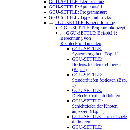
GGU-SETTLE: Lizenzschutz
GGU-SETTLE: Sprachwahl
GGU-SETTLE: Programmstart
GGU-SETTLE: Tipps und Tricks
GGU-SETTLE: Kurzeinführung
GGU-SETTLE: Programmkonzept
GGU-SETTLE: Beispiel 1:
Berechnung von
Rechteckfundamenten
GGU-SETTLE:
Systemvorgaben (Bsp. 1)
GGU-SETTLE:
Bodenschichten definieren
(Bsp. 1)
GGU-SETTLE:
Standardtiefen festlegen (Bsp.
1)
GGU-SETTLE:
Dreiecksknoten definieren
GGU-SETTLE :
Schichttiefen der Knoten
anpassen (Bsp. 1)
GGU-SETTLE: Dreiecksnetz
definieren
GGU-SETTLE: