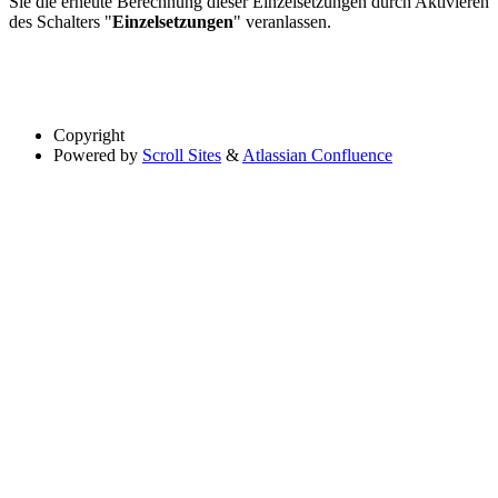
Sie die erneute Berechnung dieser Einzelsetzungen durch Aktivieren
des Schalters "
Einzelsetzungen
" veranlassen.
Copyright
Powered by
Scroll Sites
&
Atlassian Confluence