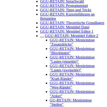
GGU-RETAIN: Sprachwahl
GGU-RETAIN: Programmstart
GGU-RETAIN: Tipps und Tricks
GGU-RETAIN: Kurzeinführung an
Beispielen
GGU-RETAIN: Theoretische Grundlagen
GGU-RETAIN: Menütitel Datei
GGU-RETAIN: Menütitel Editor 1
GGU-RETAIN: Menütitel Editor 2
GGU-RETAIN: Menüeintrag
"Zusatzdrücke"
GGU-RETAIN: Menüeintrag
"Blocklasten"
GGU-RETAIN: Menüeintrag
"Lasten (einseitig)"
GGU-RETAIN: Menüeintrag
"Lasten (zweiseitig)"
GGU-RETAIN: Menüeintrag
"Kraft-Ränder"
GGU-RETAIN: Menüeintrag
"Weg-Ränder"
GGU-RETAIN: Menüeintrag
"Anker"
GU-RETAIN: Menüeintrag
"Steifen"