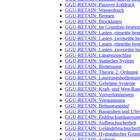
GGU-RETAIN: Passiver Erddruck
GGU-RETAIN: Wasserdruck
GGU-RETAIN: Bermen
GGU-RETAIN: Blocklasten
GGU-RETAIN: Im Grundriss begrenz
GGU-RETAIN: Lasten, einseitig begre
GGU-RETAIN: Lasten, zweiseitig beg
GGU-RETAIN: Lasten, einseitig begre
GGU-RETAIN: Lasten, zweiseitig begr
GGU-RETAIN: Längenzuschlag
GGU-RETAIN: Statisches System
GGU-RETAIN: Bemessung
GGU-RETAIN: Theorie 2. Ordnung
GGU-RETAIN: Lagerungsbedingung
GGU-RETAIN: Gebettete Systeme
GGU-RETAIN: Kraft- und Weg-Ran
GGU-RETAIN: Vorverformungen
GGU-RETAIN: Vorspannung
GGU-RETAIN: Bettungsmodul
GGU-RETAIN: Baugruben und Uferei
GGU-RETAIN: Erddruckumlagerun
GGU-RETAIN: Aufbruchsicherheit
GGU-RETAIN: Geländebruchsicherh
GGU-RETAIN: Hydraulischer Grund
GGU-RETAIN: Auftrieb