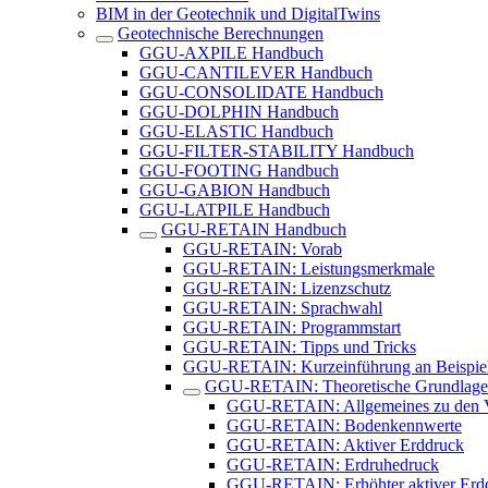
BIM in der Geotechnik und DigitalTwins
Geotechnische Berechnungen
GGU-AXPILE Handbuch
GGU-CANTILEVER Handbuch
GGU-CONSOLIDATE Handbuch
GGU-DOLPHIN Handbuch
GGU-ELASTIC Handbuch
GGU-FILTER-STABILITY Handbuch
GGU-FOOTING Handbuch
GGU-GABION Handbuch
GGU-LATPILE Handbuch
GGU-RETAIN Handbuch
GGU-RETAIN: Vorab
GGU-RETAIN: Leistungsmerkmale
GGU-RETAIN: Lizenzschutz
GGU-RETAIN: Sprachwahl
GGU-RETAIN: Programmstart
GGU-RETAIN: Tipps und Tricks
GGU-RETAIN: Kurzeinführung an Beispie
GGU-RETAIN: Theoretische Grundlag
GGU-RETAIN: Allgemeines zu den V
GGU-RETAIN: Bodenkennwerte
GGU-RETAIN: Aktiver Erddruck
GGU-RETAIN: Erdruhedruck
GGU-RETAIN: Erhöhter aktiver Erd