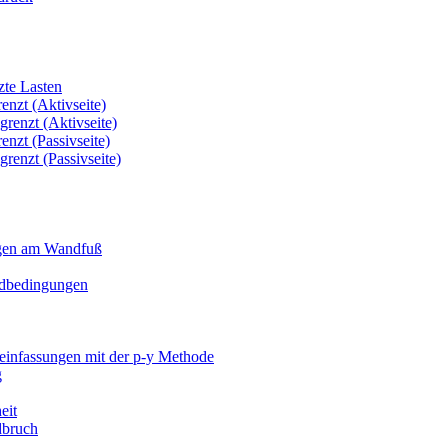
te Lasten
nzt (Aktivseite)
renzt (Aktivseite)
nzt (Passivseite)
enzt (Passivseite)
en am Wandfuß
dbedingungen
nfassungen mit der p-y Methode
g
eit
bruch