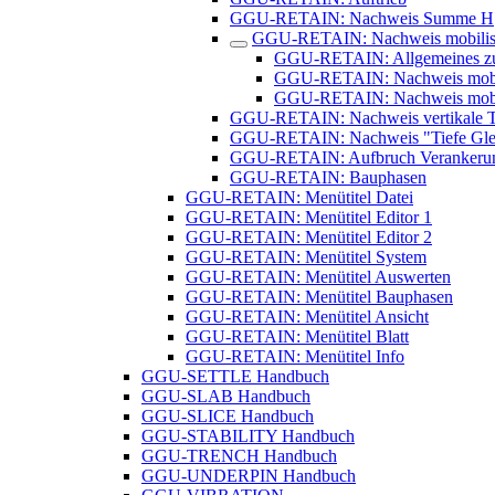
GGU-RETAIN: Nachweis Summe H
GGU-RETAIN: Nachweis mobilisie
GGU-RETAIN: Allgemeines zum
GGU-RETAIN: Nachweis mobilis
GGU-RETAIN: Nachweis mobilis
GGU-RETAIN: Nachweis vertikale Tr
GGU-RETAIN: Nachweis "Tiefe Glei
GGU-RETAIN: Aufbruch Verankeru
GGU-RETAIN: Bauphasen
GGU-RETAIN: Menütitel Datei
GGU-RETAIN: Menütitel Editor 1
GGU-RETAIN: Menütitel Editor 2
GGU-RETAIN: Menütitel System
GGU-RETAIN: Menütitel Auswerten
GGU-RETAIN: Menütitel Bauphasen
GGU-RETAIN: Menütitel Ansicht
GGU-RETAIN: Menütitel Blatt
GGU-RETAIN: Menütitel Info
GGU-SETTLE Handbuch
GGU-SLAB Handbuch
GGU-SLICE Handbuch
GGU-STABILITY Handbuch
GGU-TRENCH Handbuch
GGU-UNDERPIN Handbuch