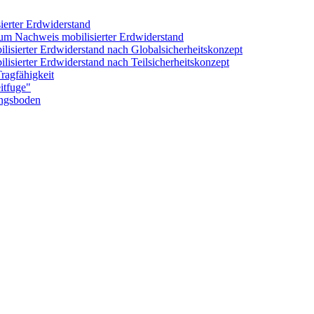
rter Erdwiderstand
 Nachweis mobilisierter Erdwiderstand
ierter Erdwiderstand nach Globalsicherheitskonzept
ierter Erdwiderstand nach Teilsicherheitskonzept
agfähigkeit
tfuge"
ngsboden